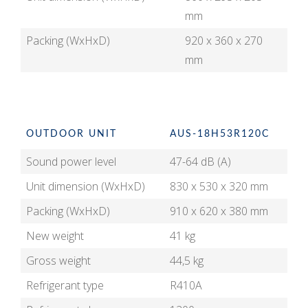
mm
Packing (WxHxD)
920 x 360 x 270
mm
OUTDOOR UNIT
AUS-18H53R120C
Sound power level
47-64 dB (A)
Unit dimension (WxHxD)
830 x 530 x 320 mm
Packing (WxHxD)
910 x 620 x 380 mm
New weight
41 kg
Gross weight
44,5 kg
Refrigerant type
R410A