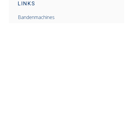
LINKS
Bandenmachines
Balanceermachines
Schaarhefbruggen
Mobiele Generatoren
Gereedschap
Airconditioners
CONTACT
SNS Trade
Molenlei 2 J
1921 CZ Akersloot