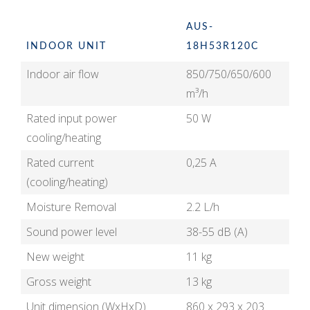
AUS-
INDOOR UNIT
18H53R120C
Indoor air flow
850/750/650/600
m³/h
Rated input power
50 W
cooling/heating
Rated current
0,25 A
(cooling/heating)
Moisture Removal
2.2 L/h
Sound power level
38-55 dB (A)
New weight
11 kg
Gross weight
13 kg
Unit dimension (WxHxD)
860 x 293 x 203